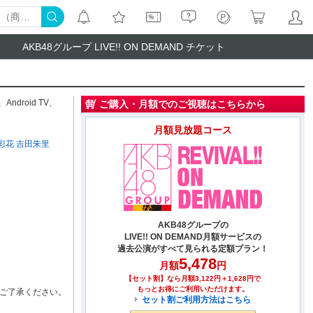
AKB48グループ LIVE!! ON DEMAND チケット
、
Android TV
、
ご購入・月額でのご視聴はこちらから
月額見放題コース
彩花
吉田朱里
AKB48グループの
LIVE!! ON DEMAND月額サービスの
過去公演がすべて見られる定額プラン！
5,478
月額
円
【セット割】なら月額3,122円＋1,628円で
もっとお得にご利用いただけます。
ご了承ください。
セット割ご利用方法はこちら