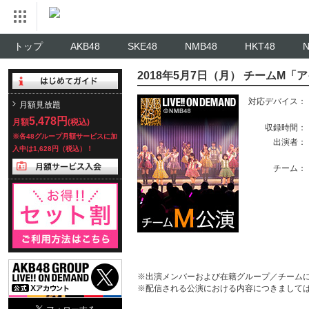
トップ
AKB48
SKE48
NMB48
HKT48
2018年5月7日（月） チームM
対応デバイス：
月額見放題
5,478円
月額
(税込)
収録時間：
※各48グループ月額サービスに加
出演者：
入中は1,628円（税込）！
チーム：
※出演メンバーおよび在籍グループ／チーム
※配信される公演における内容につきまして