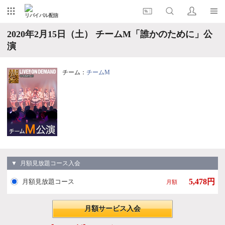
リバイバル配信
2020年2月15日（土） チームM「誰かのために」公
演
チーム：
チームM
▼ 月額見放題コース入会
5,478円
月額見放題コース
月額
月額サービス入会