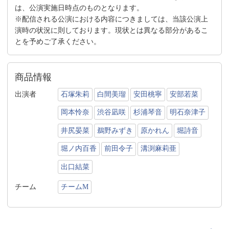
は、公演実施日時点のものとなります。
※配信される公演における内容につきましては、当該公演上
演時の状況に則しております。現状とは異なる部分があるこ
とを予めご了承ください。
商品情報
出演者
石塚朱莉
白間美瑠
安田桃寧
安部若菜
岡本怜奈
渋谷凪咲
杉浦琴音
明石奈津子
井尻晏菜
鵜野みずき
原かれん
堀詩音
堀ノ内百香
前田令子
溝渕麻莉亜
出口結菜
チーム
チームM