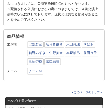
ムにつきましては、公演実施日時点のものとなります。
※配信される公演における内容につきましては、当該公演上
演時の状況に則しております。現状とは異なる部分があるこ
とを予めご了承ください。
商品情報
出演者
安部若菜
塩月希依音
水田詩織
李始燕
鵜野みずき
中野美来
本郷柚巴
前田令子
眞鍋杏樹
出口結菜
チーム
チームM
▲このページのトップへ
ヘルプ / お問い合わせ