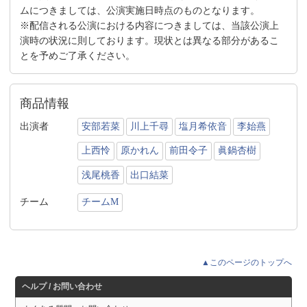
ムにつきましては、公演実施日時点のものとなります。
※配信される公演における内容につきましては、当該公演上
演時の状況に則しております。現状とは異なる部分があるこ
とを予めご了承ください。
商品情報
出演者
安部若菜
川上千尋
塩月希依音
李始燕
上西怜
原かれん
前田令子
眞鍋杏樹
浅尾桃香
出口結菜
チーム
チームM
▲このページのトップへ
ヘルプ / お問い合わせ