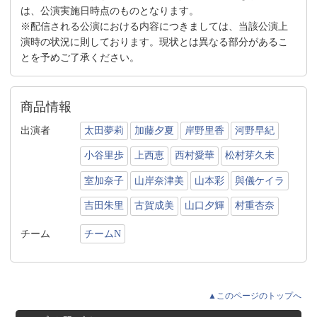
は、公演実施日時点のものとなります。
※配信される公演における内容につきましては、当該公演上
演時の状況に則しております。現状とは異なる部分があるこ
とを予めご了承ください。
商品情報
出演者
太田夢莉
加藤夕夏
岸野里香
河野早紀
小谷里歩
上西恵
西村愛華
松村芽久未
室加奈子
山岸奈津美
山本彩
與儀ケイラ
吉田朱里
古賀成美
山口夕輝
村重杏奈
チーム
チームN
▲このページのトップへ