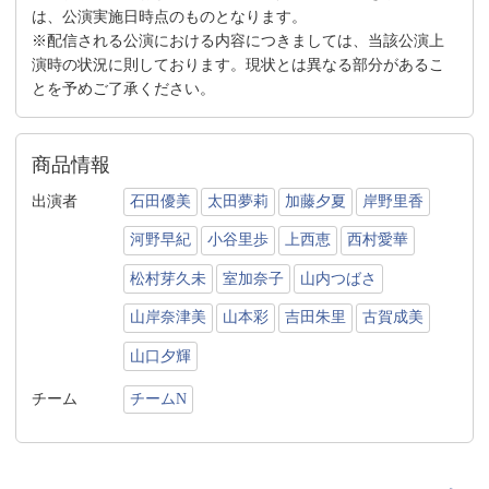
は、公演実施日時点のものとなります。
※配信される公演における内容につきましては、当該公演上
演時の状況に則しております。現状とは異なる部分があるこ
とを予めご了承ください。
商品情報
出演者
石田優美
太田夢莉
加藤夕夏
岸野里香
河野早紀
小谷里歩
上西恵
西村愛華
松村芽久未
室加奈子
山内つばさ
山岸奈津美
山本彩
吉田朱里
古賀成美
山口夕輝
チーム
チームN