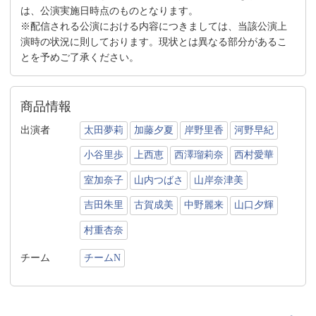
は、公演実施日時点のものとなります。
※配信される公演における内容につきましては、当該公演上
演時の状況に則しております。現状とは異なる部分があるこ
とを予めご了承ください。
商品情報
出演者
太田夢莉
加藤夕夏
岸野里香
河野早紀
小谷里歩
上西恵
西澤瑠莉奈
西村愛華
室加奈子
山内つばさ
山岸奈津美
吉田朱里
古賀成美
中野麗来
山口夕輝
村重杏奈
チーム
チームN