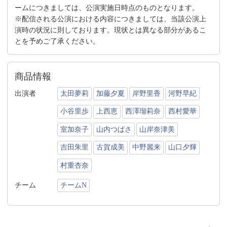
ームにつきましては、公演実施日時点のものとなります。
※配信される公演における内容につきましては、当該公演上
演時の状況に則しております。現状とは異なる部分があるこ
とを予めご了承ください。
商品情報
出演者
太田夢莉
加藤夕夏
岸野里香
河野早紀
小谷里歩
上西恵
西澤瑠莉奈
西村愛華
室加奈子
山内つばさ
山岸奈津美
吉田朱里
古賀成美
中野麗来
山口夕輝
村重杏奈
チーム
チームN