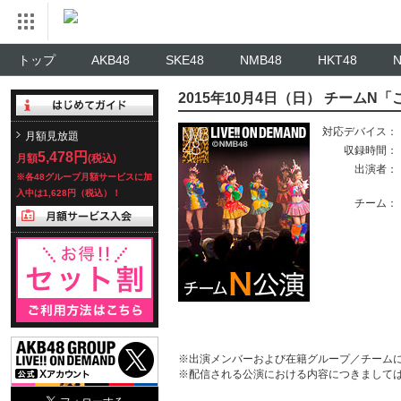
トップ
AKB48
SKE48
NMB48
HKT48
2015年10月4日（日） チーム
対応デバイス：
月額見放題
収録時間：
5,478円
月額
(税込)
出演者：
※各48グループ月額サービスに加
入中は1,628円（税込）！
チーム：
※出演メンバーおよび在籍グループ／チーム
※配信される公演における内容につきまして