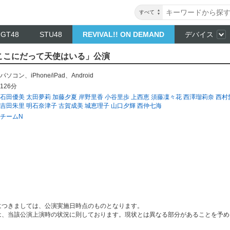
すべて
NGT48
STU48
REVIVAL!! ON DEMAND
デバイス
N「ここにだって天使はいる」公演
パソコン
、
iPhone/iPad
、
Android
126分
石田優美
太田夢莉
加藤夕夏
岸野里香
小谷里歩
上西恵
須藤凜々花
西澤瑠莉奈
西村
吉田朱里
明石奈津子
古賀成美
城恵理子
山口夕輝
西仲七海
チームN
につきましては、公演実施日時点のものとなります。
は、当該公演上演時の状況に則しております。現状とは異なる部分があることを予め