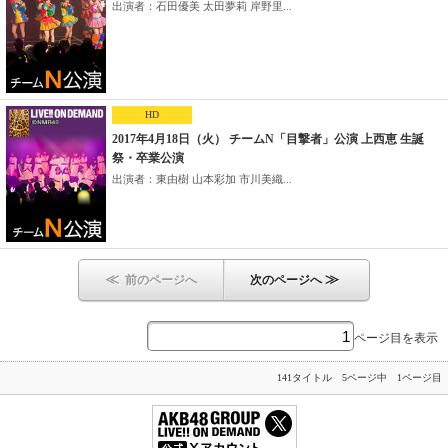
出演者：石田優美 太田夢莉 岸野里...
HD
2017年4月18日（火） チームN「目撃者」公演 上西恵 生誕
祭・卒業公演
出演者：東由樹 山本彩加 市川美織...
≪
≫
前のページへ
次のページへ
ページ目を表示
141タイトル 5ページ中 1ページ目