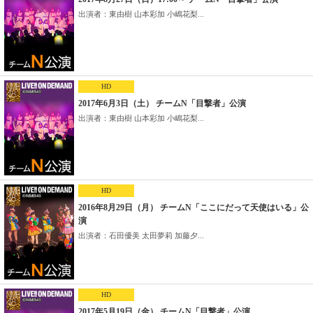
出演者：東由樹 山本彩加 小嶋花梨...
HD
2017年6月3日（土） チームN「目撃者」公演
出演者：東由樹 山本彩加 小嶋花梨...
HD
2016年8月29日（月） チームN「ここにだって天使はいる」公
演
出演者：石田優美 太田夢莉 加藤夕...
HD
2017年5月19日（金） チームN「目撃者」公演