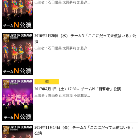
出演者：石田優美 太田夢莉 加藤夕...
2016年4月20日（水） チームN「ここにだって天使はいる」公
演
出演者：石田優美 太田夢莉 加藤夕...
HD
2017年7月1日（土）17:30～ チームN「目撃者」公演
出演者：東由樹 山本彩加 小嶋花梨...
2014年11月14日（金） チームN「ここにだって天使はいる」
公演