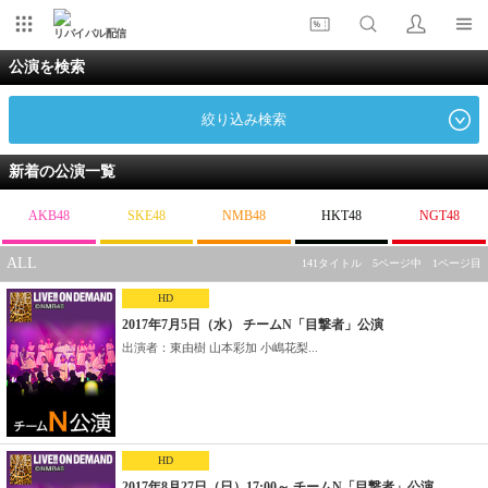
リバイバル配信
公演を検索
絞り込み検索
新着の公演一覧
AKB48
SKE48
NMB48
HKT48
NGT48
ALL
141タイトル 5ページ中 1ページ目
HD
2017年7月5日（水） チームN「目撃者」公演
出演者：東由樹 山本彩加 小嶋花梨...
HD
2017年8月27日（日）17:00～ チームN「目撃者」公演