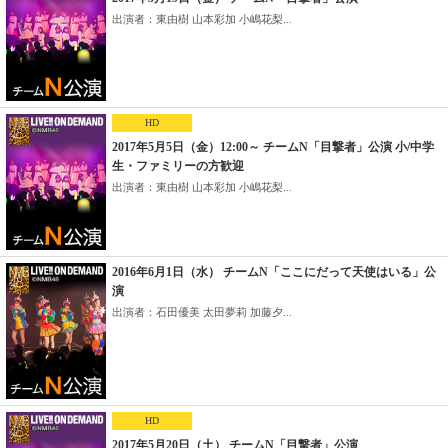
出演者：東由樹 山本彩加 小嶋花梨...
HD
2017年5月5日（金）12:00～ チームN「目撃者」公演 小/中学
生・ファミリーの方歓迎
出演者：東由樹 山本彩加 小嶋花梨...
2016年6月1日（水） チームN「ここにだって天使はいる」公
演
出演者：石田優美 太田夢莉 加藤夕...
HD
2017年5月20日（土） チームN「目撃者」公演