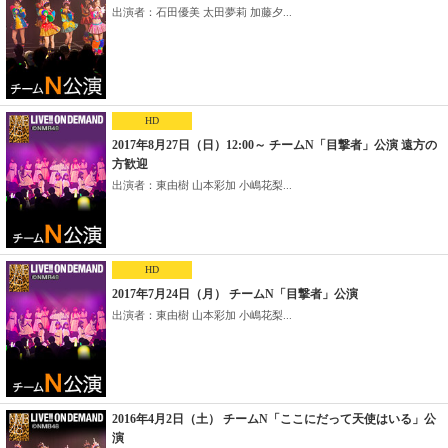
出演者：石田優美 太田夢莉 加藤夕...
HD
2017年8月27日（日）12:00～ チームN「目撃者」公演 遠方の
方歓迎
出演者：東由樹 山本彩加 小嶋花梨...
HD
2017年7月24日（月） チームN「目撃者」公演
出演者：東由樹 山本彩加 小嶋花梨...
2016年4月2日（土） チームN「ここにだって天使はいる」公
演