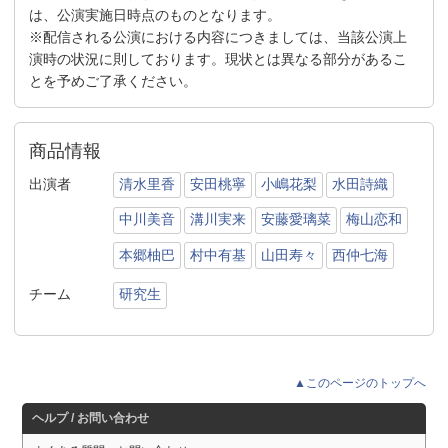
は、公演実施日時点のものとなります。
※配信される公演における内容につきましては、当該公演上
演時の状況に則しております。現状とは異なる部分があるこ
とを予めご了承ください。
商品情報
出演者
清水里香
安田桃寧
小嶋花梨
水田詩織
中川美音
溝川実来
安藤愛璃菜
梅山恋和
本郷柚巴
村中有基
山田寿々
西仲七海
チーム
研究生
▲このページのトップへ
ヘルプ / お問い合わせ