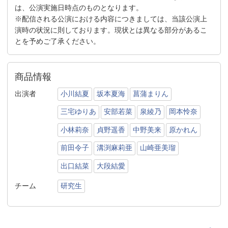
は、公演実施日時点のものとなります。
※配信される公演における内容につきましては、当該公演上
演時の状況に則しております。現状とは異なる部分があるこ
とを予めご了承ください。
商品情報
出演者
小川結夏
坂本夏海
菖蒲まりん
三宅ゆりあ
安部若菜
泉綾乃
岡本怜奈
小林莉奈
貞野遥香
中野美来
原かれん
前田令子
溝渕麻莉亜
山崎亜美瑠
出口結菜
大段結愛
チーム
研究生