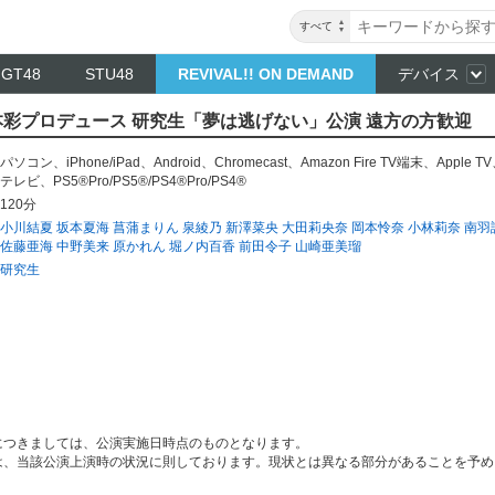
すべて
NGT48
STU48
REVIVAL!! ON DEMAND
デバイス
～ 山本彩プロデュース 研究生「夢は逃げない」公演 遠方の方歓迎
パソコン
、
iPhone/iPad
、
Android
、
Chromecast
、
Amazon Fire TV端末
、
Apple TV
テレビ
、
PS5®Pro/PS5®/PS4®Pro/PS4®
120分
小川結夏
坂本夏海
菖蒲まりん
泉綾乃
新澤菜央
大田莉央奈
岡本怜奈
小林莉奈
南羽
佐藤亜海
中野美来
原かれん
堀ノ内百香
前田令子
山崎亜美瑠
研究生
につきましては、公演実施日時点のものとなります。
は、当該公演上演時の状況に則しております。現状とは異なる部分があることを予め