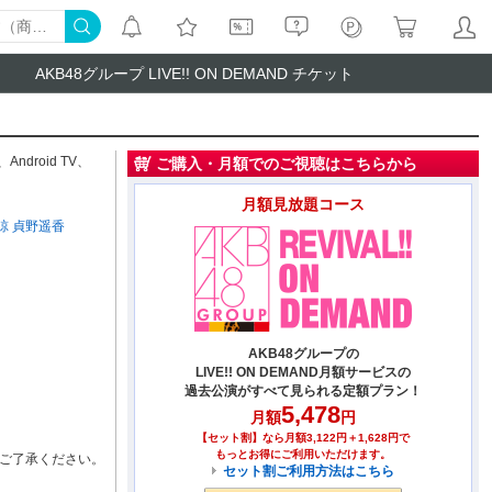
AKB48グループ LIVE!! ON DEMAND チケット
、
Android TV
、
ご購入・月額でのご視聴はこちらから
月額見放題コース
諒
貞野遥香
AKB48グループの
LIVE!! ON DEMAND月額サービスの
過去公演がすべて見られる定額プラン！
5,478
月額
円
【セット割】なら月額3,122円＋1,628円で
もっとお得にご利用いただけます。
ご了承ください。
セット割ご利用方法はこちら