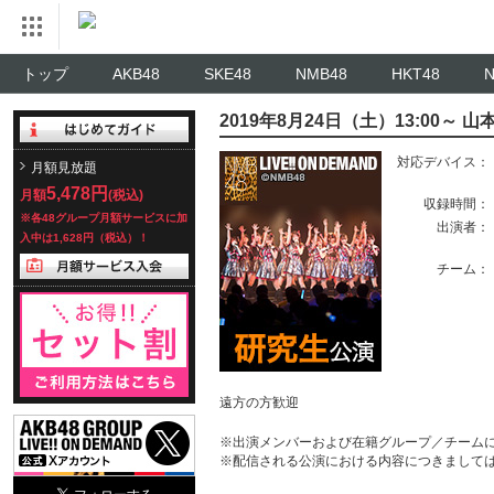
トップ
AKB48
SKE48
NMB48
HKT48
2019年8月24日（土）13:00
対応デバイス：
月額見放題
5,478円
月額
(税込)
収録時間：
※各48グループ月額サービスに加
出演者：
入中は1,628円（税込）！
チーム：
遠方の方歓迎
※出演メンバーおよび在籍グループ／チーム
※配信される公演における内容につきまして