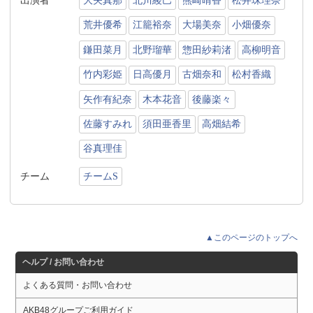
出演者
大矢真那
北川綾巴
熊崎晴香
松井珠理奈
荒井優希
江籠裕奈
大場美奈
小畑優奈
鎌田菜月
北野瑠華
惣田紗莉渚
高柳明音
竹内彩姫
日高優月
古畑奈和
松村香織
矢作有紀奈
木本花音
後藤楽々
佐藤すみれ
須田亜香里
高畑結希
谷真理佳
チーム
チームS
▲このページのトップへ
ヘルプ / お問い合わせ
よくある質問・お問い合わせ
AKB48グループご利用ガイド