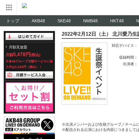
トップ
AKB48
SKE48
NMB48
HKT48
2022年2月12日（土） 北川愛乃
対応デバイス：
月額見放題
5,478円
月額
(税込)
収録時間：
※各48グループ月額サービスに加
出演者：
入中は1,628円（税込）！
※出演メンバーおよび在籍グループ／チーム
※配信される公演における内容につきまして