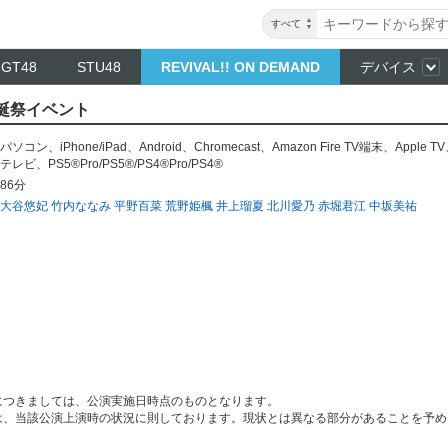
すべて
NGT48
STU48
REVIVAL!! ON DEMAND
デバイス
生誕祭イベント
パソコン
、
iPhone/iPad
、
Android
、
Chromecast
、
Amazon Fire TV端末
、
Apple TV
テレビ
、
PS5®Pro/PS5®/PS4®Pro/PS4®
86分
大谷悠妃
竹内ななみ
平野百菜
荒野姫楓
井上瑠夏
北川愛乃
赤堀君江
中坂美祐
につきましては、公演実施日時点のものとなります。
は、当該公演上演時の状況に則しております。現状とは異なる部分があることを予め