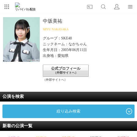
リバイバル配信
中坂美祐
MIYU NAKASAKA
グループ：SKE48
ニックネーム：なかちゃん
生年月日：2005年06月11日
出身地：愛知県
公式プロフィール
（外部サイトへ）
（外部サイトへ）
公演を検索
絞り込み検索
新着の公演一覧