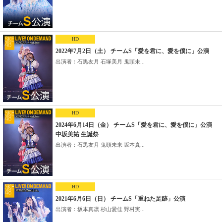
HD
2022年7月2日（土） チームS「愛を君に、愛を僕に」公演
出演者：石黒友月 石塚美月 鬼頭未...
HD
2024年6月14日（金） チームS「愛を君に、愛を僕に」公演
中坂美祐 生誕祭
出演者：石黒友月 鬼頭未来 坂本真...
HD
2021年6月6日（日） チームS「重ねた足跡」公演
出演者：坂本真凛 杉山愛佳 野村実...