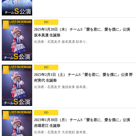
HD
2025年3月20日（木） チームS「愛を君に、愛を僕に」公演
坂本真凛 生誕祭
出演者：石黒友月 坂本真凛 杉本り...
HD
2025年2月1日（土） チームS「愛を君に、愛を僕に」公演 野
村実代 生誕祭
出演者：石黒友月 鬼頭未来 坂本真...
HD
2023年1月30日（月） チームS「愛を君に、愛を僕に」公演
赤堀君江 生誕祭
出演者：石黒友月 大谷悠妃 坂本真...