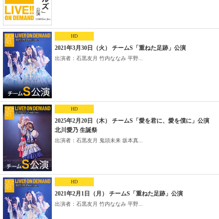
HD
2021年3月30日（火） チームS「重ねた足跡」公演
出演者：石黒友月 竹内ななみ 平野...
HD
2025年2月20日（木） チームS「愛を君に、愛を僕に」公演
北川愛乃 生誕祭
出演者：石黒友月 鬼頭未来 坂本真...
HD
2021年2月1日（月） チームS「重ねた足跡」公演
出演者：石黒友月 竹内ななみ 平野...