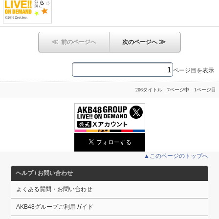
≪
≫
前のページへ
次のページへ
ページ目を表示
206タイトル 7ページ中 1ページ目
▲このページのトップへ
ヘルプ / お問い合わせ
よくある質問・お問い合わせ
AKB48グループご利用ガイド