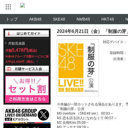
トップ
AKB48
SKE48
NMB48
HKT48
2024年6月21日（金） 「制服の
対応デバイス：
月額見放題
5,478円
月額
(税込)
収録時間：
※各48グループ月額サービスに加
出演者：
入中は1,628円（税込）！
※本編が一部カットされる場合があります。
「制服の芽」公演
M0 overture （SKE48 ver.） 00:03～
M1 恋を語る詩人になれなくて 00:57～
M2 合格Kiss 05:08～
M3 アンテナ 09:28～