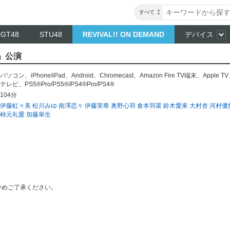
すべて
NGT48
STU48
REVIVAL!! ON DEMAND
デバイス
芽」公演
パソコン
、
iPhone/iPad
、
Android
、
Chromecast
、
Amazon Fire TV端末
、
Apple TV
テレビ
、
PS5®Pro/PS5®/PS4®Pro/PS4®
104分
伊藤虹々美
松川みゆ
南澤恋々
伊藤実希
奥野心羽
倉本羽菜
鈴木愛來
大村杏
河村優
柿元礼愛
加藤皐生
予めご了承ください。