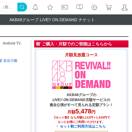
AKB48グループ LIVE!! ON DEMAND チケット
、
Android TV
、
ご購入・月額でのご視聴はこちらから
月額見放題コース
愛
長谷川雅
AKB48グループの
LIVE!! ON DEMAND月額サービスの
過去公演がすべて見られる定額プラン！
5,478
月額
円
【セット割】なら月額3,122円＋1,628円で
もっとお得にご利用いただけます。
セット割ご利用方法はこちら