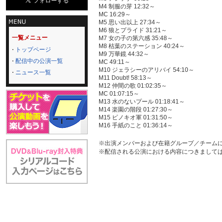
M4 制服の芽 12:32～
MC 16:29～
M5 思い出以上 27:34～
M6 狼とプライド 31:21～
一覧メニュー
M7 女の子の第六感 35:48～
M8 枯葉のステーション 40:24～
トップページ
M9 万華鏡 44:32～
配信中の公演一覧
MC 49:11～
M10 ジェラシーのアリバイ 54:10～
ニュース一覧
M11 Doubt! 58:13～
M12 仲間の歌 01:02:35～
MC 01:07:15～
M13 水のないプール 01:18:41～
M14 楽園の階段 01:27:30～
M15 ピノキオ軍 01:31:50～
M16 手紙のこと 01:36:14～
※出演メンバーおよび在籍グループ／チーム
※配信される公演における内容につきまして