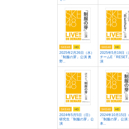
SKE48
HD
SKE48
HD
2025年2月26日（水）
2025年5月19日
「制服の芽」公演 奥
チームE「RESET
野...
演
SKE48
HD
SKE48
HD
2024年5月5日（日）
2024年10月15日
研究生「制服の芽」公
「制服の芽」公演 
演
本...