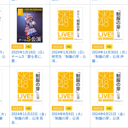
SKE48
HD
SKE48
HD
SKE48
HD
（月）
2025年1月19日（日）
2024年1月28日（日）
2024年12月30日（月
」公
チームS「愛を君に、
研究生「制服の芽」公
「制服の芽」公演 伊
愛...
演...
藤...
SKE48
HD
SKE48
HD
SKE48
HD
（火）
2024年11月22日（金）
2024年8月6日（火）
2024年6月21日（金）
倉
「制服の芽」公演 長
「制服の芽」公演
「制服の芽」公演
谷...