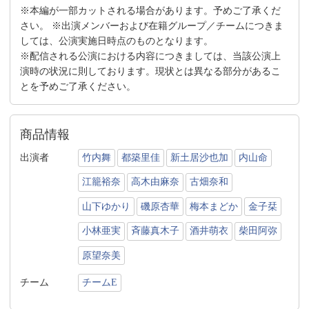
※本編が一部カットされる場合があります。予めご了承くだ
さい。 ※出演メンバーおよび在籍グループ／チームにつきま
しては、公演実施日時点のものとなります。
※配信される公演における内容につきましては、当該公演上
演時の状況に則しております。現状とは異なる部分があるこ
とを予めご了承ください。
商品情報
出演者
竹内舞
都築里佳
新土居沙也加
内山命
江籠裕奈
高木由麻奈
古畑奈和
山下ゆかり
磯原杏華
梅本まどか
金子栞
小林亜実
斉藤真木子
酒井萌衣
柴田阿弥
原望奈美
チーム
チームE