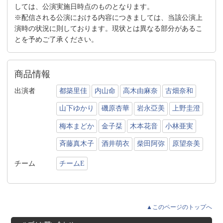
しては、公演実施日時点のものとなります。
※配信される公演における内容につきましては、当該公演上
演時の状況に則しております。現状とは異なる部分があるこ
とを予めご了承ください。
商品情報
出演者
都築里佳
内山命
高木由麻奈
古畑奈和
山下ゆかり
磯原杏華
岩永亞美
上野圭澄
梅本まどか
金子栞
木本花音
小林亜実
斉藤真木子
酒井萌衣
柴田阿弥
原望奈美
チーム
チームE
▲このページのトップへ