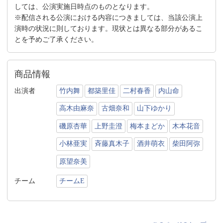
しては、公演実施日時点のものとなります。
※配信される公演における内容につきましては、当該公演上
演時の状況に則しております。現状とは異なる部分があるこ
とを予めご了承ください。
商品情報
出演者
竹内舞
都築里佳
二村春香
内山命
高木由麻奈
古畑奈和
山下ゆかり
磯原杏華
上野圭澄
梅本まどか
木本花音
小林亜実
斉藤真木子
酒井萌衣
柴田阿弥
原望奈美
チーム
チームE