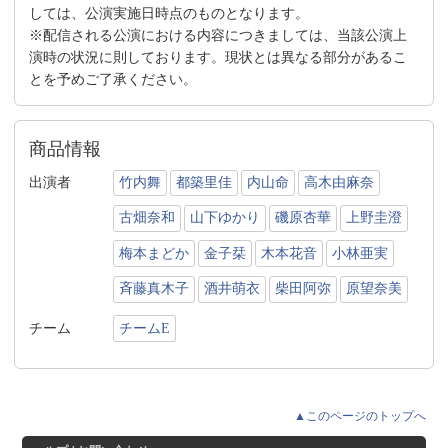
しては、公演実施日時点のものとなります。
※配信される公演における内容につきましては、当該公演上
演時の状況に則しております。現状とは異なる部分があるこ
とを予めご了承ください。
商品情報
出演者
竹内舞
都築里佳
内山命
高木由麻奈
古畑奈和
山下ゆかり
磯原杏華
上野圭澄
梅本まどか
金子栞
木本花音
小林亜実
斉藤真木子
酒井萌衣
柴田阿弥
原望奈美
チーム
チームE
▲このページのトップへ