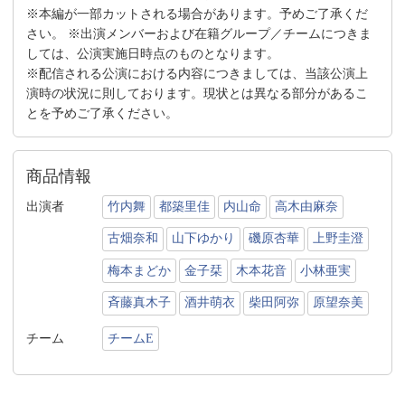
※本編が一部カットされる場合があります。予めご了承くだ
さい。 ※出演メンバーおよび在籍グループ／チームにつきま
しては、公演実施日時点のものとなります。
※配信される公演における内容につきましては、当該公演上
演時の状況に則しております。現状とは異なる部分があるこ
とを予めご了承ください。
商品情報
出演者
竹内舞
都築里佳
内山命
高木由麻奈
古畑奈和
山下ゆかり
磯原杏華
上野圭澄
梅本まどか
金子栞
木本花音
小林亜実
斉藤真木子
酒井萌衣
柴田阿弥
原望奈美
チーム
チームE