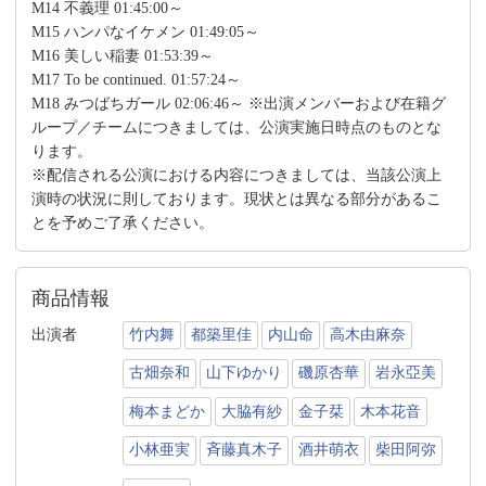
M14 不義理 01:45:00～
M15 ハンパなイケメン 01:49:05～
M16 美しい稲妻 01:53:39～
M17 To be continued. 01:57:24～
M18 みつばちガール 02:06:46～ ※出演メンバーおよび在籍グ
ループ／チームにつきましては、公演実施日時点のものとな
ります。
※配信される公演における内容につきましては、当該公演上
演時の状況に則しております。現状とは異なる部分があるこ
とを予めご了承ください。
商品情報
出演者
竹内舞
都築里佳
内山命
高木由麻奈
古畑奈和
山下ゆかり
磯原杏華
岩永亞美
梅本まどか
大脇有紗
金子栞
木本花音
小林亜実
斉藤真木子
酒井萌衣
柴田阿弥