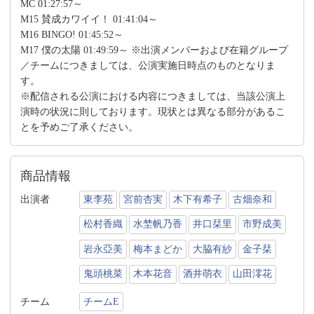
MC 01:27:57～
M15 賛成カワイイ！ 01:41:04～
M16 BINGO! 01:45:52～
M17 僕の太陽 01:49:59～ ※出演メンバーおよび在籍グループ
／チームにつきましては、公演実施日時点のものとなりま
す。
※配信される公演における内容につきましては、当該公演上
演時の状況に則しております。現状とは異なる部分があるこ
とを予めご了承ください。
商品情報
出演者
東李苑
宮前杏実
木下有希子
古畑奈和
松村香織
水埜帆乃香
井口栞里
市野成美
岩永亞美
梅本まどか
大脇有紗
金子栞
鬼頭桃菜
木本花音
酒井萌衣
山田澪花
チーム
チームE