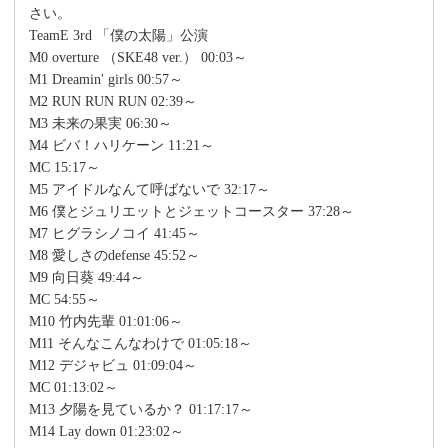
さい。
TeamE 3rd 「僕の太陽」公演
M0 overture （SKE48 ver.） 00:03～
M1 Dreamin' girls 00:57～
M2 RUN RUN RUN 02:39～
M3 未来の果実 06:30～
M4 ビバ！ハリケーン 11:21～
MC 15:17～
M5 アイドルなんて呼ばないで 32:17～
M6 僕とジュリエットとジェットコースター 37:28～
M7 ヒグラシノコイ 41:45～
M8 愛しさのdefense 45:52～
M9 向日葵 49:44～
MC 54:55～
M10 竹内先輩 01:01:06～
M11 そんなこんなわけで 01:05:18～
M12 デジャビュ 01:09:04～
MC 01:13:02～
M13 夕陽を見ているか？ 01:17:17～
M14 Lay down 01:23:02～