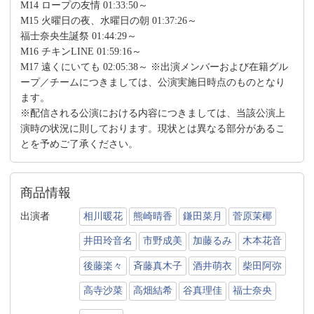
M14 ロープの友情 01:33:50～
M15 火曜日の夜、水曜日の朝 01:37:26～
福士奈央生誕祭 01:44:29～
M16 チキンLINE 01:59:16～
M17 遠くにいても 02:05:38～ ※出演メンバーおよび在籍グル
ープ／チームにつきましては、公演実施日時点のものとなり
ます。
※配信される公演における内容につきましては、当該公演上
演時の状況に則しております。現状とは異なる部分があるこ
とを予めご了承ください。
商品情報
出演者
相川暖花
熊崎晴香
鎌田菜月
菅原茉椰
井田玲音名
市野成美
加藤るみ
木本花音
後藤楽々
斉藤真木子
酒井萌衣
柴田阿弥
高寺沙菜
高畑結希
谷真理佳
福士奈央