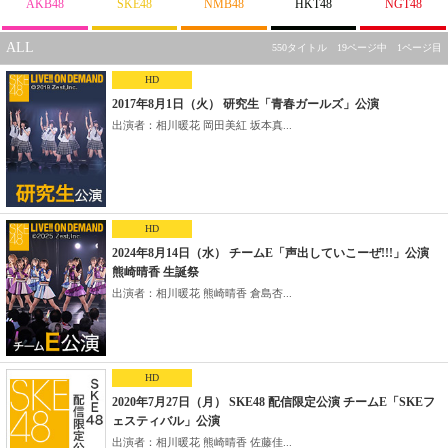
AKB48
SKE48
NMB48
HKT48
NGT48
ALL
550タイトル 19ページ中 1ページ目
HD
2017年8月1日（火） 研究生「青春ガールズ」公演
出演者：相川暖花 岡田美紅 坂本真...
HD
2024年8月14日（水） チームE「声出していこーぜ!!!」公演
熊崎晴香 生誕祭
出演者：相川暖花 熊崎晴香 倉島杏...
HD
2020年7月27日（月） SKE48 配信限定公演 チームE「SKEフ
ェスティバル」公演
出演者：相川暖花 熊崎晴香 佐藤佳...