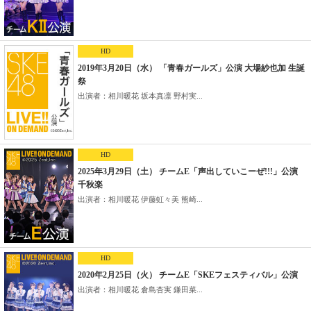
HD
2019年3月20日（水） 「青春ガールズ」公演 大場紗也加 生誕
祭
出演者：相川暖花 坂本真凛 野村実...
HD
2025年3月29日（土） チームE「声出していこーぜ!!!」公演
千秋楽
出演者：相川暖花 伊藤虹々美 熊崎...
HD
2020年2月25日（火） チームE「SKEフェスティバル」公演
出演者：相川暖花 倉島杏実 鎌田菜...