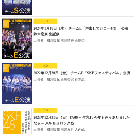
HD
2024年1月18日（木） チームE「声出していこーぜ!!!」公演
鈴木恋奈 生誕祭
出演者：相川暖花 熊崎晴香 倉島杏...
HD
2022年12月30日（金） チームE「SKEフェスティバル」公演
出演者：相川暖花 倉島杏実 鈴木恋...
HD
2023年12月31日（日）17:00～ 年忘れ 今年も色々ありました
なぁ～ 来年もヨロシクね
出演者：相川暖花 石黒友月 入内嶋...