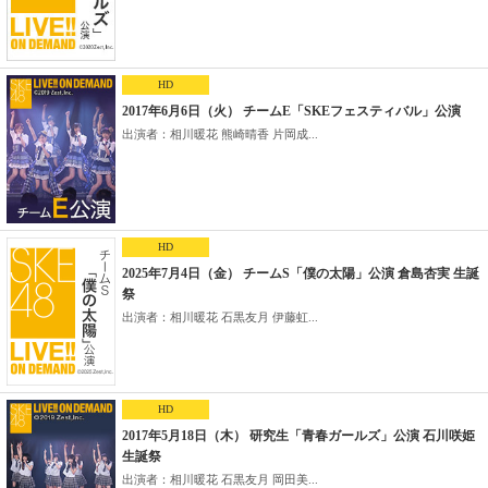
HD
2017年6月6日（火） チームE「SKEフェスティバル」公演
出演者：相川暖花 熊崎晴香 片岡成...
HD
2025年7月4日（金） チームS「僕の太陽」公演 倉島杏実 生誕
祭
出演者：相川暖花 石黒友月 伊藤虹...
HD
2017年5月18日（木） 研究生「青春ガールズ」公演 石川咲姫
生誕祭
出演者：相川暖花 石黒友月 岡田美...