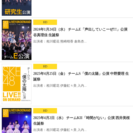
HD
2024年1月24日（水） チームE「声出していこーぜ!!!」公演
谷真理佳 生誕祭
出演者：相川暖花 熊崎晴香 倉島杏...
HD
2025年4月25日（金） チームS「僕の太陽」公演 中野愛理 生
誕祭
出演者：相川暖花 伊藤虹々美 入内...
HD
2025年4月2日（水） チームKII「時間がない」公演 西井美桜
生誕祭
出演者：相川暖花 伊藤虹々美 入内...