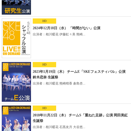
HD
2024年12月18日（水） 「時間がない」公演
出演者：相川暖花 伊藤虹々美 熊崎...
HD
2023年1月19日（木） チームE「SKEフェスティバル」公演
鈴木恋奈 生誕祭
出演者：相川暖花 熊崎晴香 倉島杏...
HD
2018年11月22日（木） チームS「重ねた足跡」公演 岡田美紅
生誕祭
出演者：相川暖花 石黒友月 大谷悠...