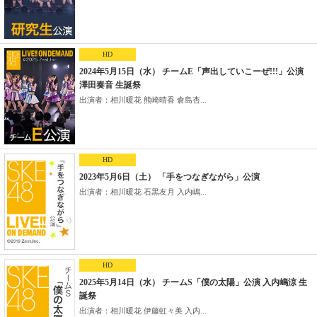
HD
2024年5月15日（水） チームE「声出していこーぜ!!!」公演
澤田奏音 生誕祭
出演者：相川暖花 熊崎晴香 倉島杏...
HD
2023年5月6日（土） 「手をつなぎながら」公演
出演者：相川暖花 石黒友月 入内嶋...
HD
2025年5月14日（水） チームS「僕の太陽」公演 入内嶋涼 生
誕祭
出演者：相川暖花 伊藤虹々美 入内...