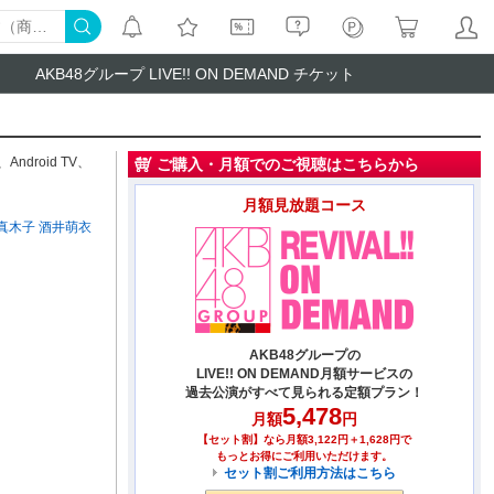
AKB48グループ LIVE!! ON DEMAND チケット
、
Android TV
、
ご購入・月額でのご視聴はこちらから
月額見放題コース
真木子
酒井萌衣
AKB48グループの
LIVE!! ON DEMAND月額サービスの
過去公演がすべて見られる定額プラン！
5,478
月額
円
【セット割】なら月額3,122円＋1,628円で
もっとお得にご利用いただけます。
セット割ご利用方法はこちら