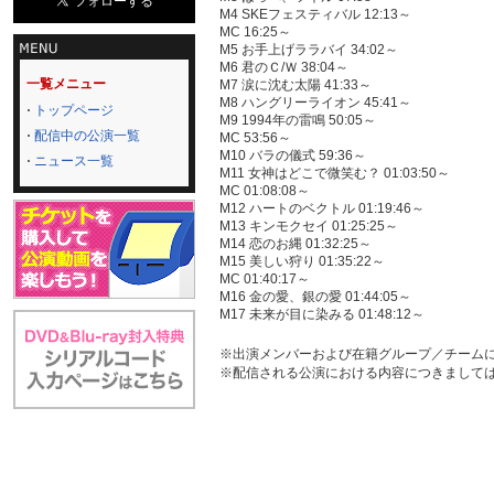
M4 SKEフェスティバル 12:13～
MC 16:25～
M5 お手上げララバイ 34:02～
M6 君のＣ/Ｗ 38:04～
一覧メニュー
M7 涙に沈む太陽 41:33～
M8 ハングリーライオン 45:41～
トップページ
M9 1994年の雷鳴 50:05～
配信中の公演一覧
MC 53:56～
M10 バラの儀式 59:36～
ニュース一覧
M11 女神はどこで微笑む？ 01:03:50～
MC 01:08:08～
M12 ハートのベクトル 01:19:46～
M13 キンモクセイ 01:25:25～
M14 恋のお縄 01:32:25～
M15 美しい狩り 01:35:22～
MC 01:40:17～
M16 金の愛、銀の愛 01:44:05～
M17 未来が目に染みる 01:48:12～
※出演メンバーおよび在籍グループ／チーム
※配信される公演における内容につきまして