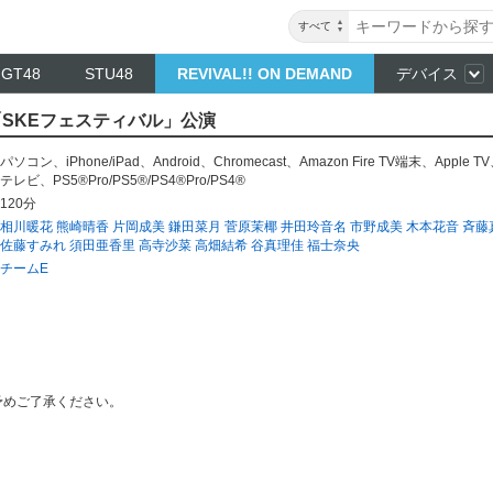
すべて
NGT48
STU48
REVIVAL!! ON DEMAND
デバイス
 「SKEフェスティバル」公演
パソコン
、
iPhone/iPad
、
Android
、
Chromecast
、
Amazon Fire TV端末
、
Apple TV
テレビ
、
PS5®Pro/PS5®/PS4®Pro/PS4®
120分
相川暖花
熊崎晴香
片岡成美
鎌田菜月
菅原茉椰
井田玲音名
市野成美
木本花音
斉藤
佐藤すみれ
須田亜香里
高寺沙菜
高畑結希
谷真理佳
福士奈央
チームE
予めご了承ください。