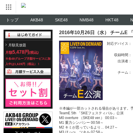
トップ
AKB48
SKE48
NMB48
HKT48
2016年10月26日（水） チームE
対応デバイス：
月額見放題
5,478円
月額
(税込)
収録時間：
※各48グループ月額サービスに加
出演者：
入中は1,628円（税込）！
チーム：
※本編が一部カットされる場合があります。
TeamE 5th 「SKEフェスティバル」公演
M0 overture （SKE48 ver.） 00:03～
M1 重力シンパシー 00:58～
M2 キミが思っているより… 04:27～
M3 ほっぺ、ツネル 07:58～