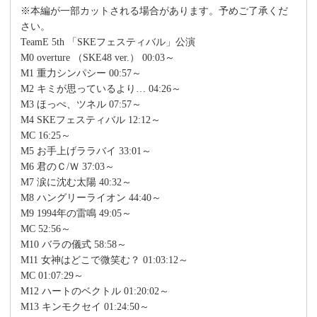
※本編が一部カットされる場合があります。予めご了承くだ
さい。
TeamE 5th 「SKEフェスティバル」公演
M0 overture （SKE48 ver.） 00:03～
M1 重力シンパシー 00:57～
M2 キミが思っているより… 04:26～
M3 ほっぺ、ツネル 07:57～
M4 SKEフェスティバル 12:12～
MC 16:25～
M5 お手上げララバイ 33:01～
M6 君のＣ/Ｗ 37:03～
M7 涙に沈む太陽 40:32～
M8 ハングリーライオン 44:40～
M9 1994年の雷鳴 49:05～
MC 52:56～
M10 バラの儀式 58:58～
M11 女神はどこで微笑む？ 01:03:12～
MC 01:07:29～
M12 ハートのベクトル 01:20:02～
M13 キンモクセイ 01:24:50～