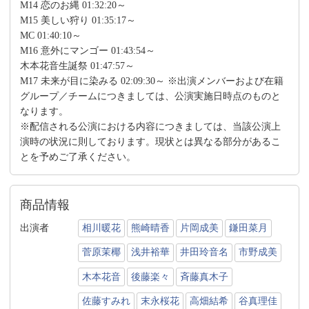
M14 恋のお縄 01:32:20～
M15 美しい狩り 01:35:17～
MC 01:40:10～
M16 意外にマンゴー 01:43:54～
木本花音生誕祭 01:47:57～
M17 未来が目に染みる 02:09:30～ ※出演メンバーおよび在籍
グループ／チームにつきましては、公演実施日時点のものと
なります。
※配信される公演における内容につきましては、当該公演上
演時の状況に則しております。現状とは異なる部分があるこ
とを予めご了承ください。
商品情報
出演者
相川暖花
熊崎晴香
片岡成美
鎌田菜月
菅原茉椰
浅井裕華
井田玲音名
市野成美
木本花音
後藤楽々
斉藤真木子
佐藤すみれ
末永桜花
高畑結希
谷真理佳