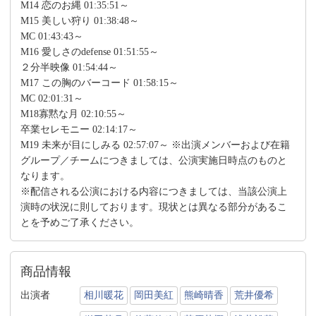
M14 恋のお縄 01:35:51～
M15 美しい狩り 01:38:48～
MC 01:43:43～
M16 愛しさのdefense 01:51:55～
２分半映像 01:54:44～
M17 この胸のバーコード 01:58:15～
MC 02:01:31～
M18寡黙な月 02:10:55～
卒業セレモニー 02:14:17～
M19 未来が目にしみる 02:57:07～ ※出演メンバーおよび在籍
グループ／チームにつきましては、公演実施日時点のものと
なります。
※配信される公演における内容につきましては、当該公演上
演時の状況に則しております。現状とは異なる部分があるこ
とを予めご了承ください。
商品情報
出演者
相川暖花
岡田美紅
熊崎晴香
荒井優希