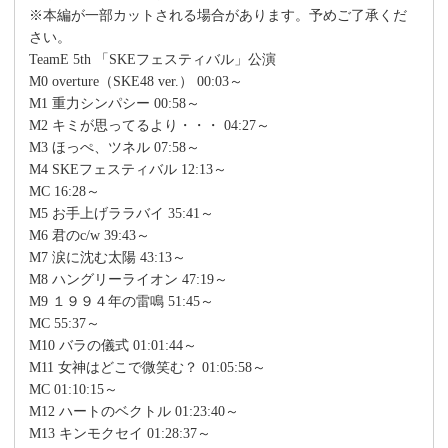
※本編が一部カットされる場合があります。予めご了承くだ
さい。
TeamE 5th 「SKEフェスティバル」公演
M0 overture（SKE48 ver.） 00:03～
M1 重力シンパシー 00:58～
M2 キミが思ってるより・・・ 04:27～
M3 ほっぺ、ツネル 07:58～
M4 SKEフェスティバル 12:13～
MC 16:28～
M5 お手上げララバイ 35:41～
M6 君のc/w 39:43～
M7 涙に沈む太陽 43:13～
M8 ハングリーライオン 47:19～
M9 １９９４年の雷鳴 51:45～
MC 55:37～
M10 バラの儀式 01:01:44～
M11 女神はどこで微笑む？ 01:05:58～
MC 01:10:15～
M12 ハートのベクトル 01:23:40～
M13 キンモクセイ 01:28:37～