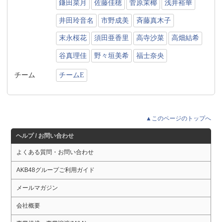
鎌田菜月
佐藤佳穂
菅原茉椰
浅井裕華
井田玲音名
市野成美
斉藤真木子
末永桜花
須田亜香里
高寺沙菜
高畑結希
谷真理佳
野々垣美希
福士奈央
チーム
チームE
▲このページのトップへ
ヘルプ / お問い合わせ
よくある質問・お問い合わせ
AKB48グループご利用ガイド
メールマガジン
会社概要