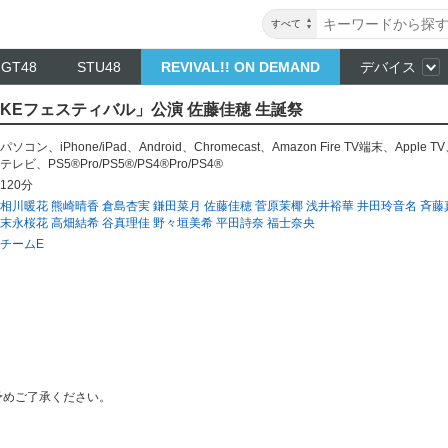
すべて
NGT48
STU48
REVIVAL!! ON DEMAND
デバイス
「SKEフェスティバル」公演 佐藤佳穂 生誕祭
パソコン
、
iPhone/iPad
、
Android
、
Chromecast
、
Amazon Fire TV端末
、
Apple TV
テレビ
、
PS5®Pro/PS5®/PS4®Pro/PS4®
120分
相川暖花
熊崎晴香
倉島杏実
鎌田菜月
佐藤佳穂
菅原茉椰
浅井裕華
井田玲音名
斉藤
末永桜花
高畑結希
谷真理佳
野々垣美希
平田詩奈
福士奈央
チームE
予めご了承ください。