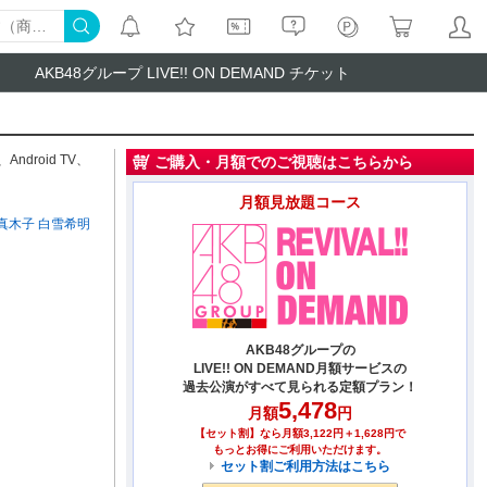
AKB48グループ LIVE!! ON DEMAND チケット
、
Android TV
、
ご購入・月額でのご視聴はこちらから
月額見放題コース
真木子
白雪希明
AKB48グループの
LIVE!! ON DEMAND月額サービスの
過去公演がすべて見られる定額プラン！
5,478
月額
円
【セット割】なら月額3,122円＋1,628円で
もっとお得にご利用いただけます。
セット割ご利用方法はこちら