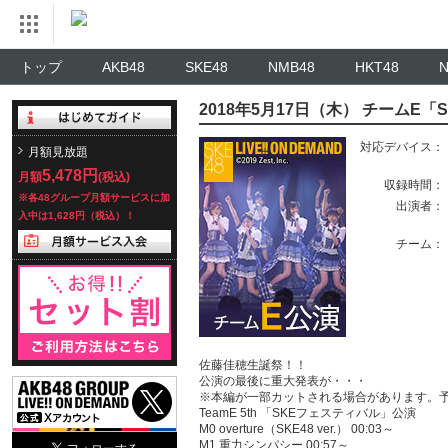
トップ
AKB48
SKE48
NMB48
HKT48
2018年5月17日（木） チームE
対応デバイス：
月額見放題
5,478円
月額
(税込)
収録時間：
※各48グループ月額サービスに加
出演者：
入中は1,628円（税込）！
チーム：
佐藤佳穂生誕祭！！
公演の最後に重大発表が・・・
※本編が一部カットされる場合があります。
TeamE 5th 「SKEフェスティバル」公演
M0 overture（SKE48 ver.） 00:03～
M1 重力シンパシー 00:57～