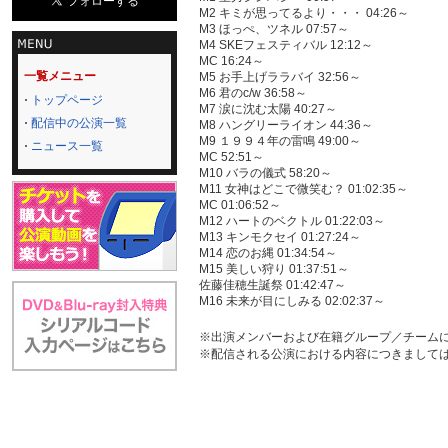
M2 キミが思ってるより・・・ 04:26～
M3 ほっぺ、ツネル 07:57～
M4 SKEフェスティバル 12:12～
MC 16:24～
一覧メニュー
M5 お手上げララバイ 32:56～
M6 君のc/w 36:58～
トップページ
M7 涙に沈む太陽 40:27～
配信中の公演一覧
M8 ハングリーライオン 44:36～
M9 １９９４年の雷鳴 49:00～
ニュース一覧
MC 52:51～
M10 バラの儀式 58:20～
M11 女神はどこで微笑む？ 01:02:35～
MC 01:06:52～
M12 ハートのベクトル 01:22:03～
M13 キンモクセイ 01:27:24～
M14 恋のお縄 01:34:54～
M15 美しい狩り 01:37:51～
佐藤佳穂生誕祭 01:42:47～
M16 未来が目にしみる 02:02:37～
※出演メンバーおよび在籍グループ／チーム
※配信される公演における内容につきまして