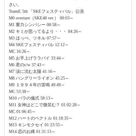
さい。
TeamE 5th 「SKEフェスティバル」公演
M0 overture（SKE48 ver.） 00:03～
M1 重力シンパシー 00:58～
M2 キミが思ってるより・・・ 04:26～
M3 ほっぺ、ツネル 07:57～
M4 SKEフェスティバル 12:12～
MC 16:26～
M5 お手上げララバイ 33:44～
M6 君のc/w 37:43～
M7 涙に沈む太陽 41:16～
M8 ハングリーライオン 45:25～
M9 １９９４年の雷鳴 49:49～
MC 53:38～
M10 バラの儀式 58:13～
M11 女神はどこで微笑む？ 01:02:28～
MC 01:06:45～
M12 ハートのベクトル 01:18:35～
M13 キンモクセイ 01:23:55～
M14 恋のお縄 01:31:13～