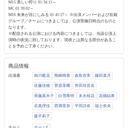
M15 美しい狩り 01:34:11～
MC 01:39:02～
M16 未来が目にしみる 01:45:27～ ※出演メンバーおよび在籍
グループ／チームにつきましては、公演実施日時点のものと
なります。
※配信される公演における内容につきましては、当該公演上
演時の状況に則しております。現状とは異なる部分があるこ
とを予めご了承ください。
商品情報
出演者
相川暖花
熊崎晴香
倉島杏実
鎌田菜月
佐藤佳穂
菅原茉椰
井田玲音名
斉藤真木子
白雪希明
末永桜花
高畑結希
谷真理佳
西満里奈
平田詩奈
福士奈央
森平莉子
チーム
チームE