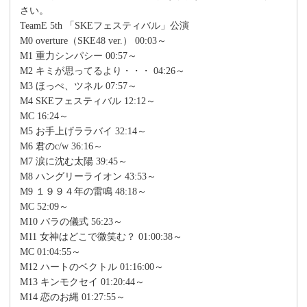
さい。
TeamE 5th 「SKEフェスティバル」公演
M0 overture（SKE48 ver.） 00:03～
M1 重力シンパシー 00:57～
M2 キミが思ってるより・・・ 04:26～
M3 ほっぺ、ツネル 07:57～
M4 SKEフェスティバル 12:12～
MC 16:24～
M5 お手上げララバイ 32:14～
M6 君のc/w 36:16～
M7 涙に沈む太陽 39:45～
M8 ハングリーライオン 43:53～
M9 １９９４年の雷鳴 48:18～
MC 52:09～
M10 バラの儀式 56:23～
M11 女神はどこで微笑む？ 01:00:38～
MC 01:04:55～
M12 ハートのベクトル 01:16:00～
M13 キンモクセイ 01:20:44～
M14 恋のお縄 01:27:55～