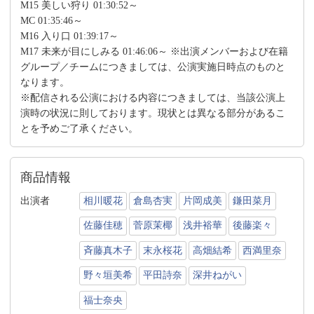
M15 美しい狩り 01:30:52～
MC 01:35:46～
M16 入り口 01:39:17～
M17 未来が目にしみる 01:46:06～ ※出演メンバーおよび在籍
グループ／チームにつきましては、公演実施日時点のものと
なります。
※配信される公演における内容につきましては、当該公演上
演時の状況に則しております。現状とは異なる部分があるこ
とを予めご了承ください。
商品情報
出演者
相川暖花
倉島杏実
片岡成美
鎌田菜月
佐藤佳穂
菅原茉椰
浅井裕華
後藤楽々
斉藤真木子
末永桜花
高畑結希
西満里奈
野々垣美希
平田詩奈
深井ねがい
福士奈央