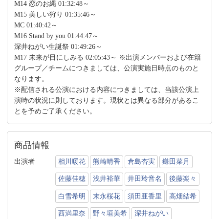
M14 恋のお縄 01:32:48～
M15 美しい狩り 01:35:46～
MC 01:40:42～
M16 Stand by you 01:44:47～
深井ねがい生誕祭 01:49:26～
M17 未来が目にしみる 02:05:43～ ※出演メンバーおよび在籍
グループ／チームにつきましては、公演実施日時点のものと
なります。
※配信される公演における内容につきましては、当該公演上
演時の状況に則しております。現状とは異なる部分があるこ
とを予めご了承ください。
商品情報
出演者
相川暖花
熊崎晴香
倉島杏実
鎌田菜月
佐藤佳穂
浅井裕華
井田玲音名
後藤楽々
白雪希明
末永桜花
須田亜香里
高畑結希
西満里奈
野々垣美希
深井ねがい