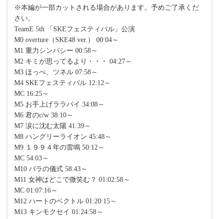
※本編が一部カットされる場合があります。予めご了承くだ
さい。
TeamE 5th 「SKEフェスティバル」公演
M0 overture（SKE48 ver.） 00:04～
M1 重力シンパシー 00:58～
M2 キミが思ってるより・・・ 04:27～
M3 ほっぺ、ツネル 07:58～
M4 SKEフェスティバル 12:12～
MC 16:25～
M5 お手上げララバイ 34:08～
M6 君のc/w 38:10～
M7 涙に沈む太陽 41:39～
M8 ハングリーライオン 45:48～
M9 １９９４年の雷鳴 50:12～
MC 54:03～
M10 バラの儀式 58:43～
M11 女神はどこで微笑む？ 01:02:58～
MC 01:07:16～
M12 ハートのベクトル 01:20:15～
M13 キンモクセイ 01:24:58～