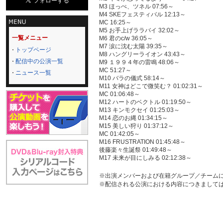
M3 ほっぺ、ツネル 07:56～
M4 SKEフェスティバル 12:13～
MC 16:25～
M5 お手上げララバイ 32:02～
一覧メニュー
M6 君のc/w 36:05～
M7 涙に沈む太陽 39:35～
トップページ
M8 ハングリーライオン 43:43～
配信中の公演一覧
M9 １９９４年の雷鳴 48:06～
MC 51:27～
ニュース一覧
M10 バラの儀式 58:14～
M11 女神はどこで微笑む？ 01:02:31～
MC 01:06:48～
M12 ハートのベクトル 01:19:50～
M13 キンモクセイ 01:25:03～
M14 恋のお縄 01:34:15～
M15 美しい狩り 01:37:12～
MC 01:42:05～
M16 FRUSTRATION 01:45:48～
後藤楽々生誕祭 01:49:48～
M17 未来が目にしみる 02:12:38～
※出演メンバーおよび在籍グループ／チーム
※配信される公演における内容につきまして