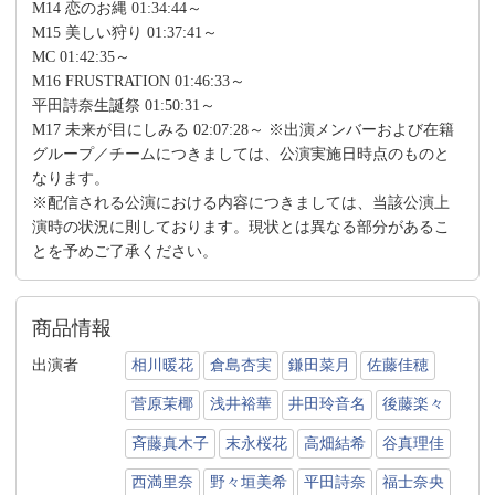
M14 恋のお縄 01:34:44～
M15 美しい狩り 01:37:41～
MC 01:42:35～
M16 FRUSTRATION 01:46:33～
平田詩奈生誕祭 01:50:31～
M17 未来が目にしみる 02:07:28～ ※出演メンバーおよび在籍
グループ／チームにつきましては、公演実施日時点のものと
なります。
※配信される公演における内容につきましては、当該公演上
演時の状況に則しております。現状とは異なる部分があるこ
とを予めご了承ください。
商品情報
出演者
相川暖花
倉島杏実
鎌田菜月
佐藤佳穂
菅原茉椰
浅井裕華
井田玲音名
後藤楽々
斉藤真木子
末永桜花
高畑結希
谷真理佳
西満里奈
野々垣美希
平田詩奈
福士奈央