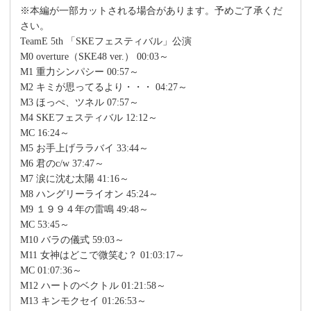
※本編が一部カットされる場合があります。予めご了承くだ
さい。
TeamE 5th 「SKEフェスティバル」公演
M0 overture（SKE48 ver.） 00:03～
M1 重力シンパシー 00:57～
M2 キミが思ってるより・・・ 04:27～
M3 ほっぺ、ツネル 07:57～
M4 SKEフェスティバル 12:12～
MC 16:24～
M5 お手上げララバイ 33:44～
M6 君のc/w 37:47～
M7 涙に沈む太陽 41:16～
M8 ハングリーライオン 45:24～
M9 １９９４年の雷鳴 49:48～
MC 53:45～
M10 バラの儀式 59:03～
M11 女神はどこで微笑む？ 01:03:17～
MC 01:07:36～
M12 ハートのベクトル 01:21:58～
M13 キンモクセイ 01:26:53～