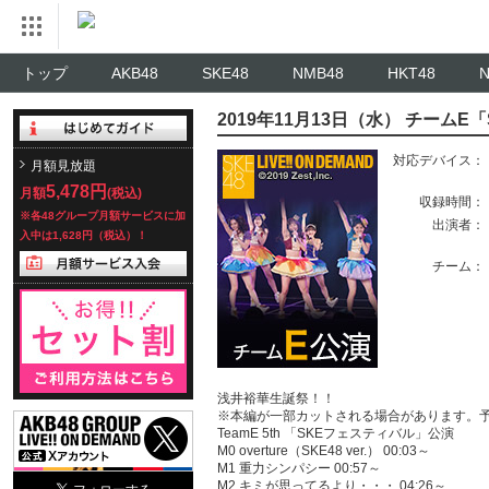
トップ
AKB48
SKE48
NMB48
HKT48
2019年11月13日（水） チーム
対応デバイス：
月額見放題
5,478円
月額
(税込)
収録時間：
※各48グループ月額サービスに加
出演者：
入中は1,628円（税込）！
チーム：
浅井裕華生誕祭！！
※本編が一部カットされる場合があります。
TeamE 5th 「SKEフェスティバル」公演
M0 overture（SKE48 ver.） 00:03～
M1 重力シンパシー 00:57～
M2 キミが思ってるより・・・ 04:26～