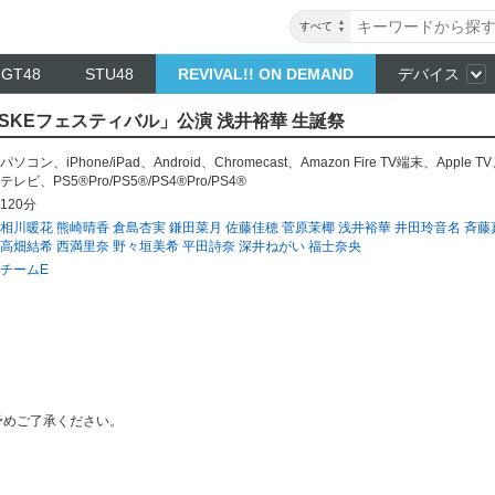
すべて
NGT48
STU48
REVIVAL!! ON DEMAND
デバイス
E「SKEフェスティバル」公演 浅井裕華 生誕祭
パソコン
、
iPhone/iPad
、
Android
、
Chromecast
、
Amazon Fire TV端末
、
Apple TV
テレビ
、
PS5®Pro/PS5®/PS4®Pro/PS4®
120分
相川暖花
熊崎晴香
倉島杏実
鎌田菜月
佐藤佳穂
菅原茉椰
浅井裕華
井田玲音名
斉藤
高畑結希
西満里奈
野々垣美希
平田詩奈
深井ねがい
福士奈央
チームE
予めご了承ください。