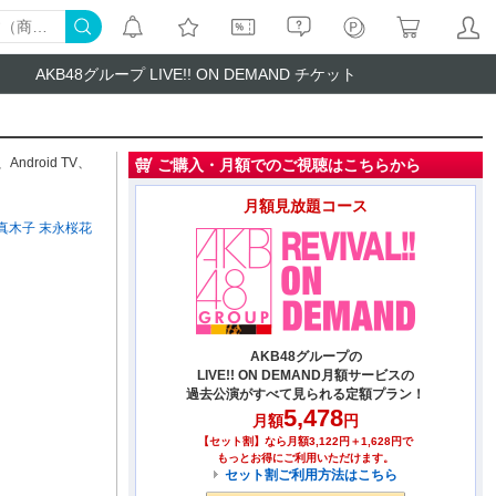
AKB48グループ LIVE!! ON DEMAND チケット
、
Android TV
、
ご購入・月額でのご視聴はこちらから
月額見放題コース
真木子
末永桜花
AKB48グループの
LIVE!! ON DEMAND月額サービスの
過去公演がすべて見られる定額プラン！
5,478
月額
円
【セット割】なら月額3,122円＋1,628円で
もっとお得にご利用いただけます。
セット割ご利用方法はこちら