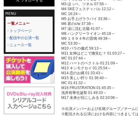
M3 ほっぺ、ツネル 07:58～
M4 SKEフェスティバル 12:12～
MC 16:24～
M5 お手上げララバイ 33:36～
一覧メニュー
M6 君のc/w 37:38～
M7 涙に沈む太陽 41:07～
トップページ
M8 ハングリーライオン 45:16～
配信中の公演一覧
M9 １９９４年の雷鳴 49:39～
MC 53:30～
ニュース一覧
M10 バラの儀式 59:13～
M11 女神はどこで微笑む？ 01:03:27～
MC 01:07:44～
M12 ハートのベクトル 01:21:09～
M13 キンモクセイ 01:25:54～
M14 恋のお縄 01:33:43～
M15 美しい狩り 01:36:40～
MC 01:41:32～
M16 FRUSTRATION 01:45:35～
浅井裕華生誕祭 01:49:33～
M17 未来が目にしみる 02:10:06～
※出演メンバーおよび在籍グループ／チーム
※配信される公演における内容につきまして