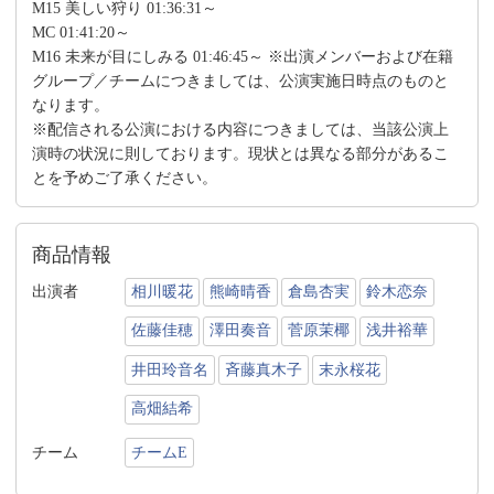
M15 美しい狩り 01:36:31～
MC 01:41:20～
M16 未来が目にしみる 01:46:45～ ※出演メンバーおよび在籍
グループ／チームにつきましては、公演実施日時点のものと
なります。
※配信される公演における内容につきましては、当該公演上
演時の状況に則しております。現状とは異なる部分があるこ
とを予めご了承ください。
商品情報
出演者
相川暖花
熊崎晴香
倉島杏実
鈴木恋奈
佐藤佳穂
澤田奏音
菅原茉椰
浅井裕華
井田玲音名
斉藤真木子
末永桜花
高畑結希
チーム
チームE