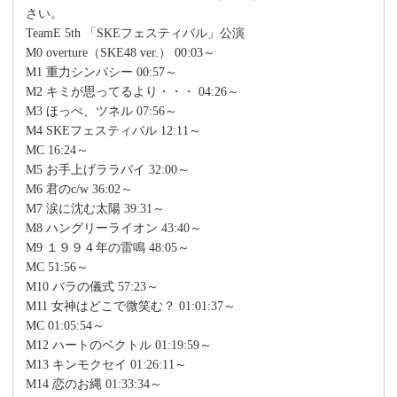
さい。
TeamE 5th 「SKEフェスティバル」公演
M0 overture（SKE48 ver.） 00:03～
M1 重力シンパシー 00:57～
M2 キミが思ってるより・・・ 04:26～
M3 ほっぺ、ツネル 07:56～
M4 SKEフェスティバル 12:11～
MC 16:24～
M5 お手上げララバイ 32:00～
M6 君のc/w 36:02～
M7 涙に沈む太陽 39:31～
M8 ハングリーライオン 43:40～
M9 １９９４年の雷鳴 48:05～
MC 51:56～
M10 バラの儀式 57:23～
M11 女神はどこで微笑む？ 01:01:37～
MC 01:05:54～
M12 ハートのベクトル 01:19:59～
M13 キンモクセイ 01:26:11～
M14 恋のお縄 01:33:34～