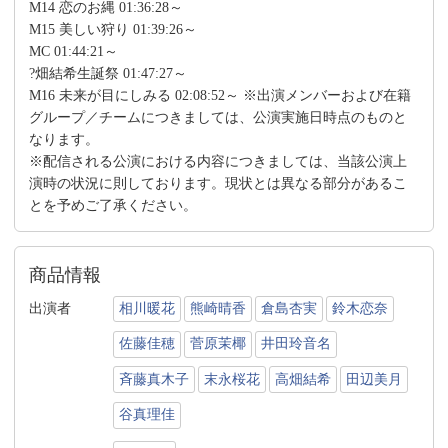
M14 恋のお縄 01:36:28～
M15 美しい狩り 01:39:26～
MC 01:44:21～
?畑結希生誕祭 01:47:27～
M16 未来が目にしみる 02:08:52～ ※出演メンバーおよび在籍
グループ／チームにつきましては、公演実施日時点のものと
なります。
※配信される公演における内容につきましては、当該公演上
演時の状況に則しております。現状とは異なる部分があるこ
とを予めご了承ください。
商品情報
出演者
相川暖花
熊崎晴香
倉島杏実
鈴木恋奈
佐藤佳穂
菅原茉椰
井田玲音名
斉藤真木子
末永桜花
高畑結希
田辺美月
谷真理佳