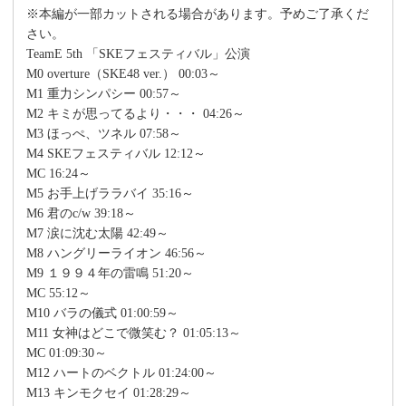
※本編が一部カットされる場合があります。予めご了承くだ
さい。
TeamE 5th 「SKEフェスティバル」公演
M0 overture（SKE48 ver.） 00:03～
M1 重力シンパシー 00:57～
M2 キミが思ってるより・・・ 04:26～
M3 ほっぺ、ツネル 07:58～
M4 SKEフェスティバル 12:12～
MC 16:24～
M5 お手上げララバイ 35:16～
M6 君のc/w 39:18～
M7 涙に沈む太陽 42:49～
M8 ハングリーライオン 46:56～
M9 １９９４年の雷鳴 51:20～
MC 55:12～
M10 バラの儀式 01:00:59～
M11 女神はどこで微笑む？ 01:05:13～
MC 01:09:30～
M12 ハートのベクトル 01:24:00～
M13 キンモクセイ 01:28:29～