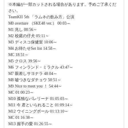
※本編が一部カットされる場合があります。予めご了承くだ
さい。
TeamKII 5th 「ラムネの飲み方」公演
M0 overture （SKE48 ver.） 00:03～
M1 兆し 00:56～
M2 校庭の仔犬 05:11～
M3 ディスコ保健室 10:06～
M4 お待たせSet list 14:58～
MC 18:51～
M5 クロス 39:56～
M6 フィンランド・ミラクル 43:47～
M7 眼差しサヨナラ 48:04～
M8 嘘つきなダチョウ 50:51～
M9 Nice to meet you ！ 54:44～
MC 01:00:23～
M10 孤独なバレリーナ 01:05:03～
M11 今 君といられること 01:09:14～
M12 ウイニングボール 01:13:10～
MC 01:16:38～
M13 握手の愛 01:26:55～