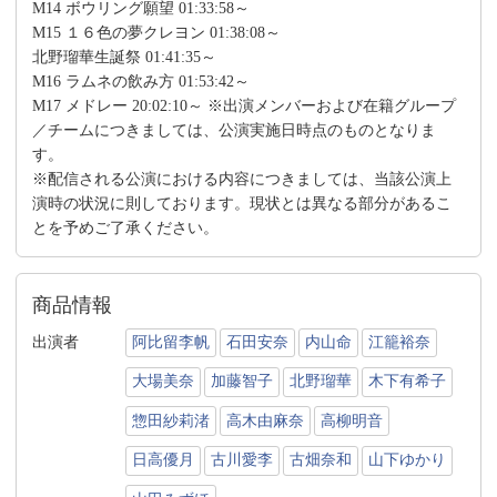
M14 ボウリング願望 01:33:58～
M15 １６色の夢クレヨン 01:38:08～
北野瑠華生誕祭 01:41:35～
M16 ラムネの飲み方 01:53:42～
M17 メドレー 20:02:10～ ※出演メンバーおよび在籍グループ
／チームにつきましては、公演実施日時点のものとなりま
す。
※配信される公演における内容につきましては、当該公演上
演時の状況に則しております。現状とは異なる部分があるこ
とを予めご了承ください。
商品情報
出演者
阿比留李帆
石田安奈
内山命
江籠裕奈
大場美奈
加藤智子
北野瑠華
木下有希子
惣田紗莉渚
高木由麻奈
高柳明音
日高優月
古川愛李
古畑奈和
山下ゆかり