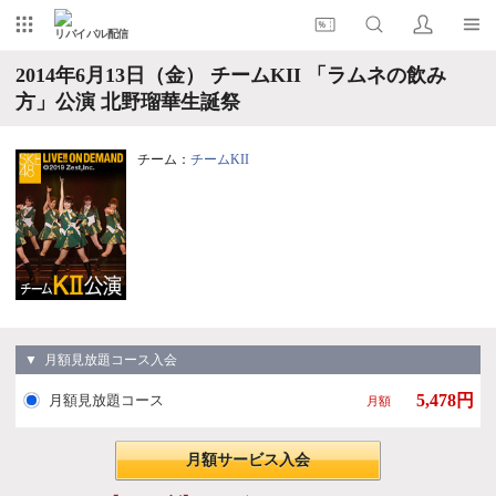
リバイバル配信
2014年6月13日（金） チームKII 「ラムネの飲み
方」公演 北野瑠華生誕祭
チーム：
チームKII
▼ 月額見放題コース入会
5,478円
月額見放題コース
月額
月額サービス入会