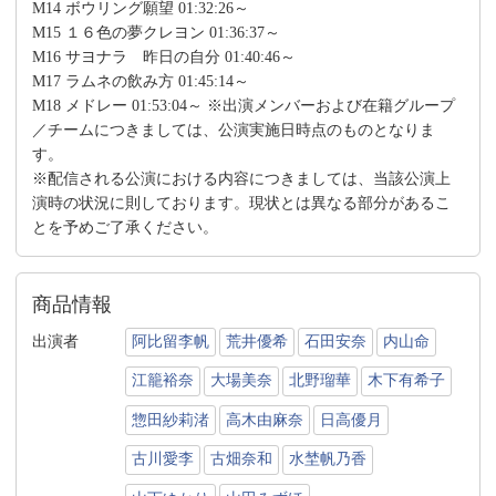
M14 ボウリング願望 01:32:26～
M15 １６色の夢クレヨン 01:36:37～
M16 サヨナラ 昨日の自分 01:40:46～
M17 ラムネの飲み方 01:45:14～
M18 メドレー 01:53:04～ ※出演メンバーおよび在籍グループ
／チームにつきましては、公演実施日時点のものとなりま
す。
※配信される公演における内容につきましては、当該公演上
演時の状況に則しております。現状とは異なる部分があるこ
とを予めご了承ください。
商品情報
出演者
阿比留李帆
荒井優希
石田安奈
内山命
江籠裕奈
大場美奈
北野瑠華
木下有希子
惣田紗莉渚
高木由麻奈
日高優月
古川愛李
古畑奈和
水埜帆乃香