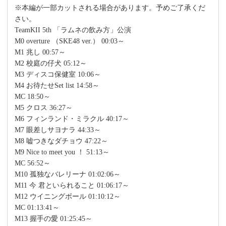
※本編が一部カットされる場合があります。予めご了承くだ
さい。
TeamKII 5th 「ラムネの飲み方」公演
M0 overture （SKE48 ver.） 00:03～
M1 兆し 00:57～
M2 校庭の仔犬 05:12～
M3 ディスコ保健室 10:06～
M4 お待たせSet list 14:58～
MC 18:50～
M5 クロス 36:27～
M6 フィンランド・ミラクル 40:17～
M7 眼差しサヨナラ 44:33～
M8 嘘つきなダチョウ 47:22～
M9 Nice to meet you ！ 51:13～
MC 56:52～
M10 孤独なバレリーナ 01:02:06～
M11 今 君といられること 01:06:17～
M12 ウイニングボール 01:10:12～
MC 01:13:41～
M13 握手の愛 01:25:45～