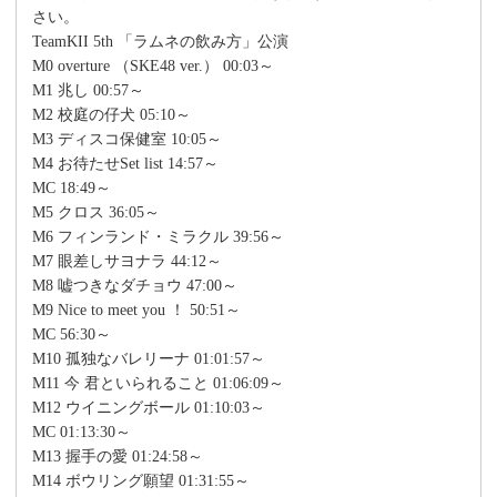
さい。
TeamKII 5th 「ラムネの飲み方」公演
M0 overture （SKE48 ver.） 00:03～
M1 兆し 00:57～
M2 校庭の仔犬 05:10～
M3 ディスコ保健室 10:05～
M4 お待たせSet list 14:57～
MC 18:49～
M5 クロス 36:05～
M6 フィンランド・ミラクル 39:56～
M7 眼差しサヨナラ 44:12～
M8 嘘つきなダチョウ 47:00～
M9 Nice to meet you ！ 50:51～
MC 56:30～
M10 孤独なバレリーナ 01:01:57～
M11 今 君といられること 01:06:09～
M12 ウイニングボール 01:10:03～
MC 01:13:30～
M13 握手の愛 01:24:58～
M14 ボウリング願望 01:31:55～