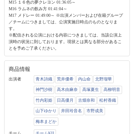
M15 １６色の夢クレヨン 01:36:05～
M16 ラムネの飲み方 01:41:04～
M17 メドレー 01:49:00～ ※出演メンバーおよび在籍グループ
／チームにつきましては、公演実施日時点のものとなりま
す。
※配信される公演における内容につきましては、当該公演上
演時の状況に則しております。現状とは異なる部分があるこ
とを予めご了承ください。
商品情報
出演者
青木詩織
荒井優希
内山命
北野瑠華
神門沙樹
高木由麻奈
高塚夏生
高柳明音
竹内彩姫
日高優月
古畑奈和
松村香織
山下ゆかり
井田玲音名
市野成美
梅本まどか
チーム
チームKII