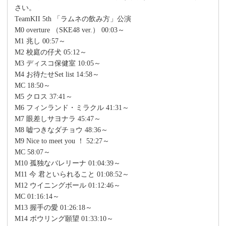
さい。
TeamKII 5th 「ラムネの飲み方」公演
M0 overture （SKE48 ver.） 00:03～
M1 兆し 00:57～
M2 校庭の仔犬 05:12～
M3 ディスコ保健室 10:05～
M4 お待たせSet list 14:58～
MC 18:50～
M5 クロス 37:41～
M6 フィンランド・ミラクル 41:31～
M7 眼差しサヨナラ 45:47～
M8 嘘つきなダチョウ 48:36～
M9 Nice to meet you ！ 52:27～
MC 58:07～
M10 孤独なバレリーナ 01:04:39～
M11 今 君といられること 01:08:52～
M12 ウイニングボール 01:12:46～
MC 01:16:14～
M13 握手の愛 01:26:18～
M14 ボウリング願望 01:33:10～