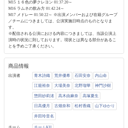
M15 １６色の夢クレヨン 01:37:20～
M16 ラムネの飲み方 01:42:24～
M17 メドレー 01:50:22～ ※出演メンバーおよび在籍グループ
／チームにつきましては、公演実施日時点のものとなりま
す。
※配信される公演における内容につきましては、当該公演上
演時の状況に則しております。現状とは異なる部分があるこ
とを予めご了承ください。
商品情報
出演者
青木詩織
荒井優希
石田安奈
内山命
江籠裕奈
大場美奈
北野瑠華
神門沙樹
惣田紗莉渚
高木由麻奈
高塚夏生
日高優月
古畑奈和
松村香織
山下ゆかり
井田玲音名
チーム
チームKII