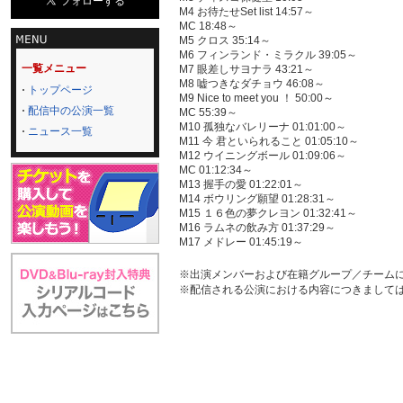
M4 お待たせSet list 14:57～
MC 18:48～
M5 クロス 35:14～
M6 フィンランド・ミラクル 39:05～
一覧メニュー
M7 眼差しサヨナラ 43:21～
M8 嘘つきなダチョウ 46:08～
トップページ
M9 Nice to meet you ！ 50:00～
配信中の公演一覧
MC 55:39～
M10 孤独なバレリーナ 01:01:00～
ニュース一覧
M11 今 君といられること 01:05:10～
M12 ウイニングボール 01:09:06～
MC 01:12:34～
M13 握手の愛 01:22:01～
M14 ボウリング願望 01:28:31～
M15 １６色の夢クレヨン 01:32:41～
M16 ラムネの飲み方 01:37:29～
M17 メドレー 01:45:19～
※出演メンバーおよび在籍グループ／チーム
※配信される公演における内容につきまして