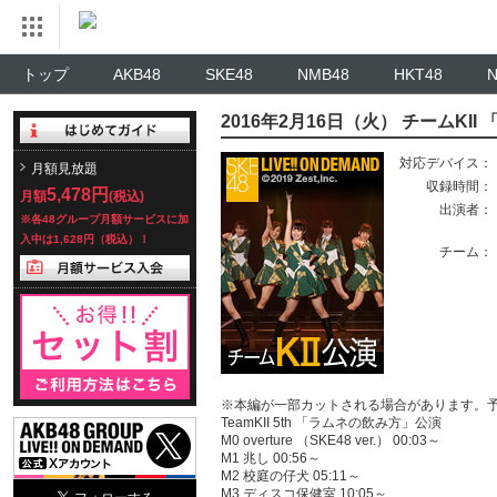
トップ
AKB48
SKE48
NMB48
HKT48
2016年2月16日（火） チームKI
対応デバイス：
月額見放題
収録時間：
5,478円
月額
(税込)
出演者：
※各48グループ月額サービスに加
入中は1,628円（税込）！
チーム：
※本編が一部カットされる場合があります。
TeamKII 5th 「ラムネの飲み方」公演
M0 overture （SKE48 ver.） 00:03～
M1 兆し 00:56～
M2 校庭の仔犬 05:11～
M3 ディスコ保健室 10:05～