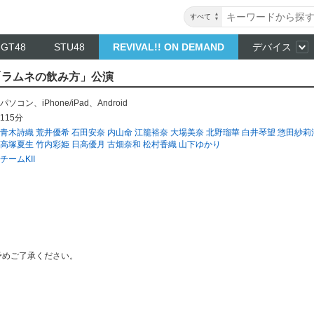
すべて
NGT48
STU48
REVIVAL!! ON DEMAND
デバイス
I 「ラムネの飲み方」公演
パソコン
、
iPhone/iPad
、
Android
115分
青木詩織
荒井優希
石田安奈
内山命
江籠裕奈
大場美奈
北野瑠華
白井琴望
惣田紗莉
高塚夏生
竹内彩姫
日高優月
古畑奈和
松村香織
山下ゆかり
チームKII
予めご了承ください。