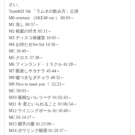
さい。
TeamKII 5th 「ラムネの飲み方」公演
M0 overture （SKE48 ver.） 00:03～
M1 兆し 00:57～
M2 校庭の仔犬 05:11～
M3 ディスコ保健室 10:05～
M4 お待たせSet list 14:58～
MC 18:49～
M5 クロス 37:38～
M6 フィンランド・ミラクル 41:28～
M7 眼差しサヨナラ 45:44～
M8 嘘つきなダチョウ 48:32～
M9 Nice to meet you ！ 52:23～
MC 58:03～
M10 孤独なバレリーナ 01:02:43～
M11 今 君といられること 01:06:54～
M12 ウイニングボール 01:10:49～
MC 01:14:17～
M13 握手の愛 01:23:09～
M14 ボウリング願望 01:29:37～