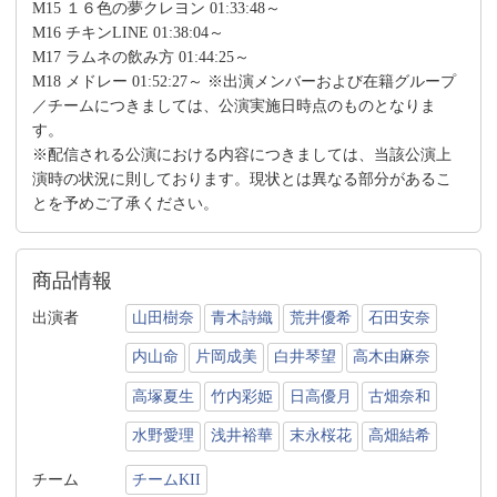
M15 １６色の夢クレヨン 01:33:48～
M16 チキンLINE 01:38:04～
M17 ラムネの飲み方 01:44:25～
M18 メドレー 01:52:27～ ※出演メンバーおよび在籍グループ
／チームにつきましては、公演実施日時点のものとなりま
す。
※配信される公演における内容につきましては、当該公演上
演時の状況に則しております。現状とは異なる部分があるこ
とを予めご了承ください。
商品情報
出演者
山田樹奈
青木詩織
荒井優希
石田安奈
内山命
片岡成美
白井琴望
高木由麻奈
高塚夏生
竹内彩姫
日高優月
古畑奈和
水野愛理
浅井裕華
末永桜花
高畑結希
チーム
チームKII