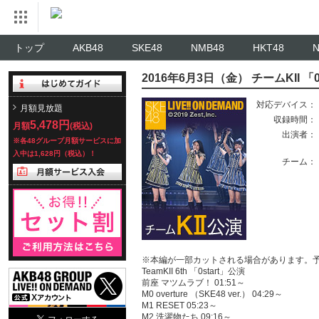
トップ
AKB48
SKE48
NMB48
HKT48
2016年6月3日（金） チームKII 「0
対応デバイス：
月額見放題
収録時間：
5,478円
月額
(税込)
出演者：
※各48グループ月額サービスに加
入中は1,628円（税込）！
チーム：
※本編が一部カットされる場合があります。
TeamKII 6th 「0start」公演
前座 マツムラブ！ 01:51～
M0 overture （SKE48 ver.） 04:29～
M1 RESET 05:23～
M2 洗濯物たち 09:16～