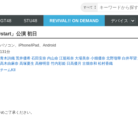
すべて
NGT48
STU48
REVIVAL!! ON DEMAND
デバイス
start」公演 初日
パソコン
、
iPhone/iPad
、
Android
131分
青木詩織
荒井優希
石田安奈
内山命
江籠裕奈
大場美奈
小畑優奈
北野瑠華
白井琴望
高木由麻奈
高塚夏生
高柳明音
竹内彩姫
日高優月
古畑奈和
松村香織
チームKII
予めご了承ください。