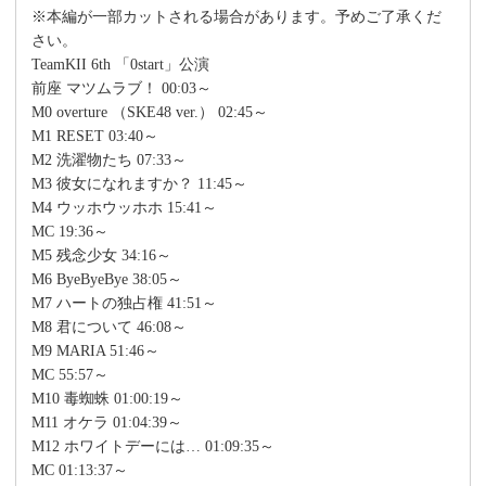
※本編が一部カットされる場合があります。予めご了承くだ
さい。
TeamKII 6th 「0start」公演
前座 マツムラブ！ 00:03～
M0 overture （SKE48 ver.） 02:45～
M1 RESET 03:40～
M2 洗濯物たち 07:33～
M3 彼女になれますか？ 11:45～
M4 ウッホウッホホ 15:41～
MC 19:36～
M5 残念少女 34:16～
M6 ByeByeBye 38:05～
M7 ハートの独占権 41:51～
M8 君について 46:08～
M9 MARIA 51:46～
MC 55:57～
M10 毒蜘蛛 01:00:19～
M11 オケラ 01:04:39～
M12 ホワイトデーには… 01:09:35～
MC 01:13:37～