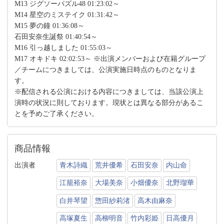
M13 ジグソーパズル48 01:23:02～
M14 星空のミステイク 01:31:42～
M15 夢の鐘 01:36:08～
石田安奈生誕祭 01:40:54～
M16 引っ越しました 01:55:03～
M17 オキドキ 02:02:53～ ※出演メンバーおよび在籍グループ
／チームにつきましては、公演実施日時点のものとなりま
す。
※配信される公演における内容につきましては、当該公演上
演時の状況に則しております。現状とは異なる部分があるこ
とを予めご了承ください。
商品情報
出演者
青木詩織
荒井優希
石田安奈
内山命
江籠裕奈
大場美奈
小畑優奈
北野瑠華
白井琴望
惣田紗莉渚
高木由麻奈
高塚夏生
高柳明音
竹内彩姫
日高優月