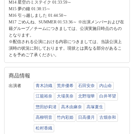
M14 星空のミステイク 01:33:59～
M15 夢の鐘 01:38:15～
M16 引っ越しました 01:44:50～
M17 ごめんね、SUMMER 01:53:36～ ※出演メンバーおよび在
籍グループ／チームにつきましては、公演実施日時点のもの
となります。
※配信される公演における内容につきましては、当該公演上
演時の状況に則しております。現状とは異なる部分があるこ
とを予めご了承ください。
商品情報
出演者
青木詩織
荒井優希
石田安奈
内山命
江籠裕奈
大場美奈
北野瑠華
白井琴望
惣田紗莉渚
高木由麻奈
高塚夏生
高柳明音
竹内彩姫
日高優月
古畑奈和
松村香織