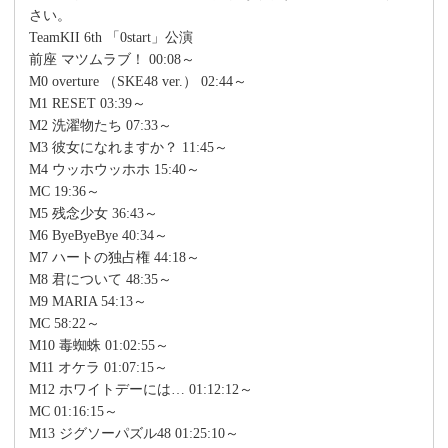
さい。
TeamKII 6th 「0start」公演
前座 マツムラブ！ 00:08～
M0 overture （SKE48 ver.） 02:44～
M1 RESET 03:39～
M2 洗濯物たち 07:33～
M3 彼女になれますか？ 11:45～
M4 ウッホウッホホ 15:40～
MC 19:36～
M5 残念少女 36:43～
M6 ByeByeBye 40:34～
M7 ハートの独占権 44:18～
M8 君について 48:35～
M9 MARIA 54:13～
MC 58:22～
M10 毒蜘蛛 01:02:55～
M11 オケラ 01:07:15～
M12 ホワイトデーには… 01:12:12～
MC 01:16:15～
M13 ジグソーパズル48 01:25:10～