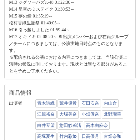
M13 ジグソーパズル48 01:22:30～
M14 星空のミステイク 01:30:53～
M15 夢の鐘 01:35:19～
松村香織生誕祭 01:40:05～
M16 引っ越しました 01:59:44～
M17 オキドキ 02:08:20～ ※出演メンバーおよび在籍グループ
／チームにつきましては、公演実施日時点のものとなりま
す。
※配信される公演における内容につきましては、当該公演上
演時の状況に則しております。現状とは異なる部分があるこ
とを予めご了承ください。
商品情報
出演者
青木詩織
荒井優希
石田安奈
内山命
江籠裕奈
大場美奈
小畑優奈
北野瑠華
白井琴望
惣田紗莉渚
高木由麻奈
高塚夏生
竹内彩姫
日高優月
古畑奈和