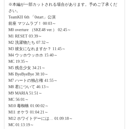
※本編が一部カットされる場合があります。予めご了承くだ
さい。
TeamKII 6th 「0start」公演
前座 マツムラブ！ 00:03～
M0 overture （SKE48 ver.） 02:45～
M1 RESET 03:39～
M2 洗濯物たち 07:32～
M3 彼女になれますか？ 11:45～
M4 ウッホウッホホ 15:40～
MC 19:35～
M5 残念少女 34:21～
M6 ByeByeBye 38:10～
M7 ハートの独占権 41:55～
M8 君について 46:13～
M9 MARIA 51:51～
MC 56:01～
M10 毒蜘蛛 01:00:02～
M11 オケラ 01:04:21～
M12 ホワイトデーには… 01:09:18～
MC 01:13:19～