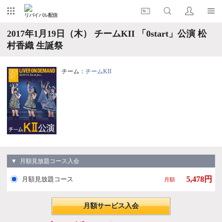
リバイバル配信
2017年1月19日（木） チームKII 「0start」公演 松
村香織 生誕祭
チーム：
チームKII
▼ 月額見放題コース入会
5,478円
月額見放題コース
月額
月額サービス入会