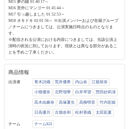
M15 夢の鐘 01:40:17～
M16 意外にマンゴー 01:45:44～
M17 引っ越しました 01:52:53～
M18 オキドキ 02:01:56～ ※出演メンバーおよび在籍グループ
／チームにつきましては、公演実施日時点のものとなりま
す。
※配信される公演における内容につきましては、当該公演上
演時の状況に則しております。現状とは異なる部分があるこ
とを予めご了承ください。
商品情報
出演者
青木詩織
荒井優希
内山命
江籠裕奈
小畑優奈
北野瑠華
白井琴望
惣田紗莉渚
高木由麻奈
高塚夏生
高柳明音
竹内彩姫
日高優月
古畑奈和
松村香織
太田彩夏
チーム
チームKII