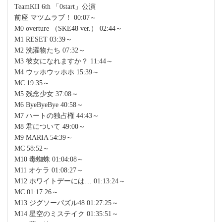
TeamKII 6th 「0start」公演
前座 マツムラブ！ 00:07～
M0 overture （SKE48 ver.） 02:44～
M1 RESET 03:39～
M2 洗濯物たち 07:32～
M3 彼女になれますか？ 11:44～
M4 ウッホウッホホ 15:39～
MC 19:35～
M5 残念少女 37:08～
M6 ByeByeBye 40:58～
M7 ハートの独占権 44:43～
M8 君について 49:00～
M9 MARIA 54:39～
MC 58:52～
M10 毒蜘蛛 01:04:08～
M11 オケラ 01:08:27～
M12 ホワイトデーには… 01:13:24～
MC 01:17:26～
M13 ジグソーパズル48 01:27:25～
M14 星空のミステイク 01:35:51～